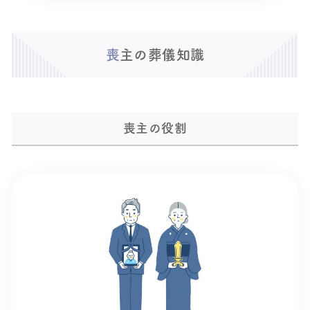
喪主の葬儀知識
喪主の役割